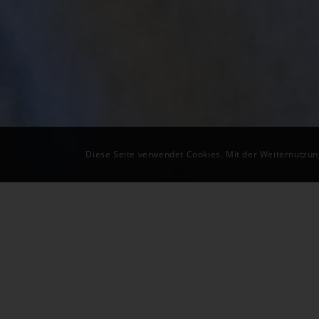
Diese Seite verwendet Cookies. Mit der Weiternutzun
Sometimes it seems impossible until it’s done
Geburtshilfe
Sie möchten ihr Kind in ihrem eigenen Tempo und 
ihrem vertrautem Umfeld zur Welt bringen. Oder