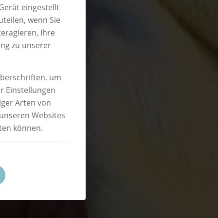
erät eingestellt
teilen, wenn Sie
eragieren, Ihre
ung zu unserer
überschriften, um
r Einstellungen
iger Arten von
 unseren Websites
eten können.